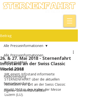
Beitrag
Alle Presseinformationen
Alle Presseinformationen
26. & 27. Mai 2018 - Sternenfahrt
Zeitungsartikel
Infostand an der Swiss Classic
World 2018
Onlineartikel
Mit einem Infostand informierte 
Radiosendung
STERNENFAHRT über die aktuellen 
Fernsehsendung
Aktivitäten vor Ort an der Swiss Classic 
World 2018 in den Hallen der Messe 
Eigener Sternenfahrtartikel
Luzern (LU).