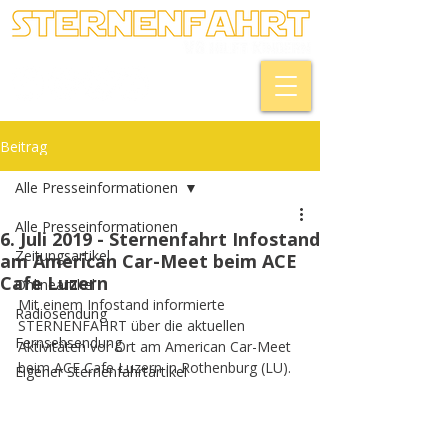
Beitrag
Alle Presseinformationen
Alle Presseinformationen
6. Juli 2019 - Sternenfahrt Infostand
Zeitungsartikel
am American Car-Meet beim ACE
Cafe Luzern
Onlineartikel
Mit einem Infostand informierte 
Radiosendung
STERNENFAHRT über die aktuellen 
Fernsehsendung
Aktivitäten vor Ort am American Car-Meet 
beim ACE Cafe Luzern in Rothenburg (LU).
Eigener Sternenfahrtartikel