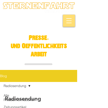
Presse-
und Oeffentlichkeits
arbeit
Blog
Radiosendung
Alle
Radiosendung
Presseinformationen
Zeitungsartikel