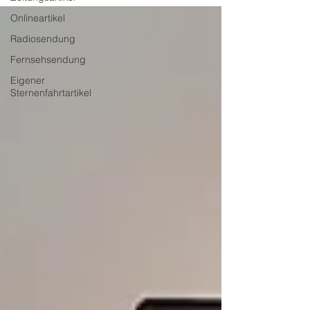
Onlineartikel
Radiosendung
Fernsehsendung
Eigener
Sternenfahrtartikel