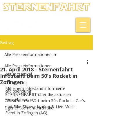
Beitrag
Alle Presseinformationen
Alle Presseinformationen
21. April 2018 - Sternenfahrt
Zeitungsartikel
Infostand beim 50's Rocket in
Zofingen
Onlineartikel
Mit einem Infostand informierte 
Radiosendung
STERNENFAHRT über die aktuellen 
Fernsehsendung
Aktivitäten vor Ort beim 50s Rocket - Car's 
und Bike Show - Market & Live Music 
Eigener Sternenfahrtartikel
Event in Zofingen (AG).