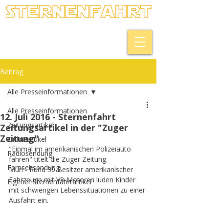
Beitrag
Alle Presseinformationen
Alle Presseinformationen
12. Juli 2016 - Sternenfahrt
Zeitungsartikel
Zeitungsartikel in der "Zuger
Zeitung"
Onlineartikel
"Einmal im amerikanischen Polizeiauto 
Radiosendung
fahren" titelt die Zuger Zeitung.
Fernsehsendung
Muri - Rund 30 Besitzer amerikanischer 
Fahrzeuge mit V8-Motoren luden Kinder 
Eigener Sternenfahrtartikel
mit schwierigen Lebenssituationen zu einer 
Ausfahrt ein.