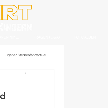
EN für ...
FRAGEN (Q&A)
FOTOALBEN
Eigener Sternenfahrtartikel
nd