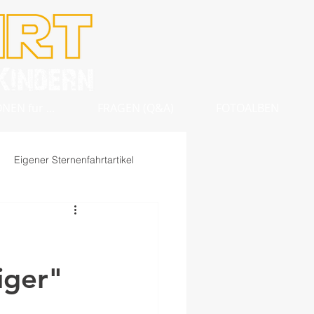
EN für ...
FRAGEN (Q&A)
FOTOALBEN
Eigener Sternenfahrtartikel
iger"