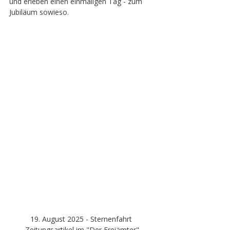
und erleben einen einmaligen Tag - zum 
Jubiläum sowieso.
19. August 2025 - Sternenfahrt 
Zeitungsartikel im "Der Freiämter"