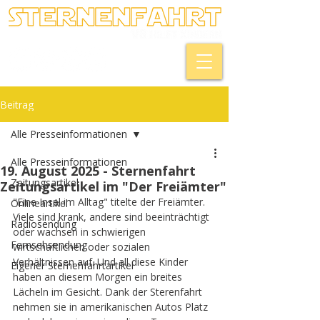
Beitrag
Alle Presseinformationen
Alle Presseinformationen
19. August 2025 - Sternenfahrt
Zeitungsartikel
Zeitungsartikel im "Der Freiämter"
"Eine Insel im Alltag" titelte der Freiämter. 
Onlineartikel
Viele sind krank, andere sind beeinträchtigt 
Radiosendung
oder wachsen in schwierigen 
Fernsehsendung
wirtschaftlichen oder sozialen 
Verhältnissen auf. Und all diese Kinder 
Eigener Sternenfahrtartikel
haben an diesem Morgen ein breites 
Lächeln im Gesicht. Dank der Sterenfahrt 
nehmen sie in amerikanischen Autos Platz 