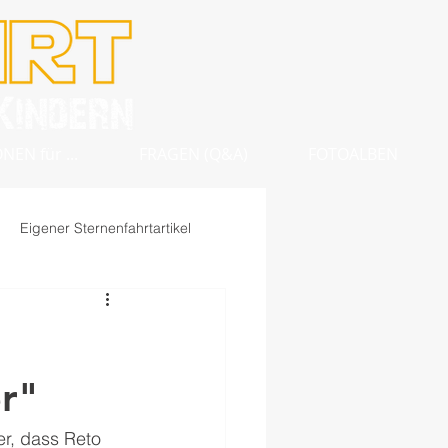
EN für ...
FRAGEN (Q&A)
FOTOALBEN
Eigener Sternenfahrtartikel
er"
er, dass Reto 