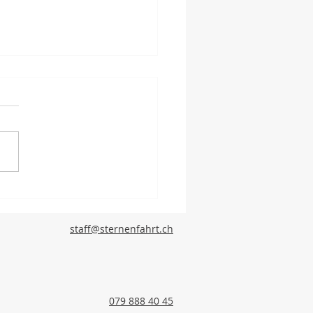
Juli 2019 - Sternenfahrt
ungsartikel im "Der
ämter"
staff@sternenfahrt.ch
079 888 40 45