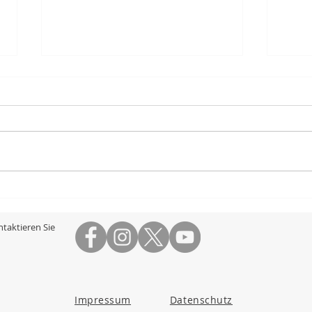
19. August 2025 -
25. 
Sternenfahrt Zeitungsartikel
Zeit
im "Der Freiämter"
Frei
taktieren Sie
Impressum
Datenschutz