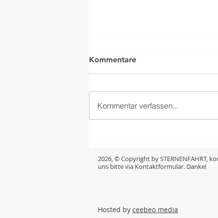
Kommentare
Kommentar verfassen...
25. Juni 2026 - Sternenfahrt
Zeitungsartikel im
"Wynentaler Blatt"
2026, © Copyright by STERNENFAHRT, kon
uns bitte via Kontaktformular. Danke!
Hosted by
ceebeo media