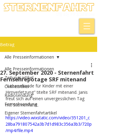
Beitrag
Alle Presseinformationen
Alle Presseinformationen
27. September 2020 - Sternenfahrt
Zeitungsartikel
Fernsehrepotage SRF mitenand
"Lebensfreude für Kinder mit einer 
Onlineartikel
Hirnverletzung" titelte SRF mitenand. Janis 
Radiosendung
freut sich auf einen unvergesslichen Tag 
Fernsehsendung
mit Sternenfahrt.
Eigener Sternenfahrtartikel
https://video.wixstatic.com/video/351201_c
28ba791807542a3b7d1d983c356a3b3/720p
/mp4/file.mp4