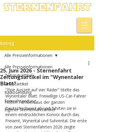
Beitrag
Alle Presseinformationen
Alle Presseinformationen
25. Juni 2026 - Sternenfahrt
Zeitungsartikel
Zeitungsartikel im "Wynentaler
Blatt"
Onlineartikel
"Eine Auszeit auf vier Räder" titelte das 
Radiosendung
Wynentaler Blatt. Freiwillige US-Car-Fahrer 
Fernsehsendung
holten Familien aus der ganzen 
Deutschschweiz ab und führten sie in 
Eigener Sternenfahrtartikel
einem eindrücklichen Konvoi durch das 
Freiamt, Wynental und Suhrental. Die erste 
von zwei Sternenfahrten 2026 zeigte 