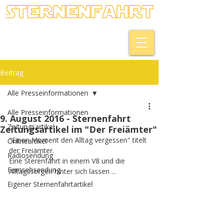
Beitrag
Alle Presseinformationen
Alle Presseinformationen
9. August 2016 - Sternenfahrt
Zeitungsartikel
Zeitungsartikel im "Der Freiämter"
"Einen Moment den Alltag vergessen" titelt 
Onlineartikel
der Freiämter.
Radiosendung
Eine Sterenfahrt in einem V8 und die 
Fernsehsendung
Alltagssorgen hinter sich lassen ...
Eigener Sternenfahrtartikel